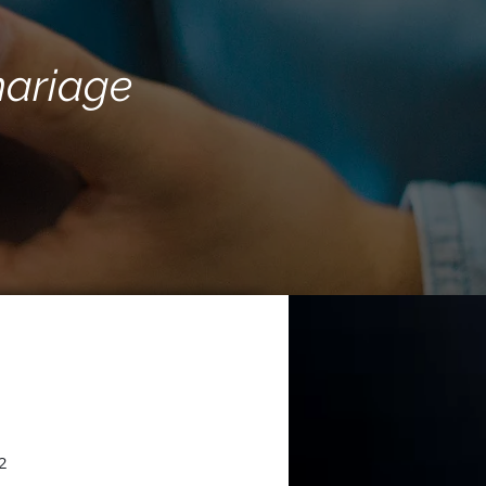
mariage
52